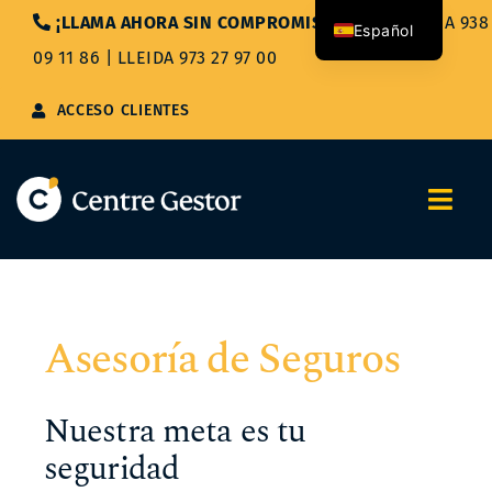
Saltar
¡LLAMA AHORA SIN COMPROMISO!
|
BARCELONA 938
Español
al
09 11 86
|
LLEIDA 973 27 97 00
contenido
Català
ACCESO CLIENTES
Togg
Navi
Nosotros
Asesoría de Seguros
Servicios
Asesoría Integral
Nuestra meta es tu
seguridad
Blog