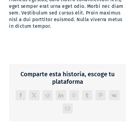
eget semper erat urna eget odio. Morbi nec diam
Contacto
sem. Vestibulum sed cursus elit. Proin maximus
nisl a dui porttitor euismod. Nulla viverra metus
in dictum tempor.
Comparte esta historia, escoge tu
plataforma
Facebook
X
Reddit
LinkedIn
WhatsApp
Tumblr
Pinterest
Vk
Correo
electrónico