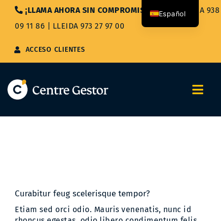
Saltar
¡LLAMA AHORA SIN COMPROMISO!
|
BARCELONA 938
Español
al
09 11 86
|
LLEIDA 973 27 97 00
contenido
Català
ACCESO CLIENTES
Togg
Navi
Nosotros
Servicios
Asesoría Integral
Curabitur feug scelerisque tempor?
Blog
Etiam sed orci odio. Mauris venenatis, nunc id
rhoncus egestas, odio libero condimentum felis,