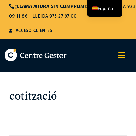
Saltar
¡LLAMA AHORA SIN COMPROMISO!
|
BARCELONA 938
Español
al
09 11 86
|
LLEIDA 973 27 97 00
contenido
Català
ACCESO CLIENTES
Togg
Navi
Nosotros
cotització
Servicios
Asesoría Integral
Blog