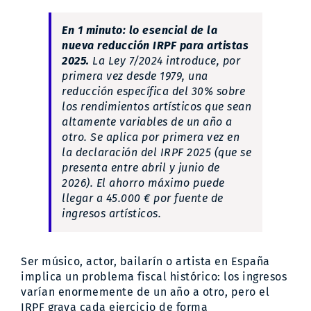
2025:
cómo
En 1 minuto: lo esencial de la
tributan
nueva reducción IRPF para artistas
menos
músicos,
2025.
La Ley 7/2024 introduce, por
actores
primera vez desde 1979, una
y
reducción específica del 30% sobre
artistas
los rendimientos artísticos que sean
altamente variables de un año a
otro. Se aplica por primera vez en
la declaración del IRPF 2025 (que se
presenta entre abril y junio de
2026). El ahorro máximo puede
llegar a 45.000 € por fuente de
ingresos artísticos.
Ser músico, actor, bailarín o artista en España
implica un problema fiscal histórico: los ingresos
varían enormemente de un año a otro, pero el
IRPF grava cada ejercicio de forma