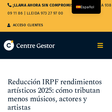
Saltar
¡LLAMA AHORA SIN COMPROMISO!
|
BARCELONA 938
Español
al
09 11 86
|
LLEIDA 973 27 97 00
contenido
Català
ACCESO CLIENTES
Togg
Navi
Nosotros
Servicios
Reducción IRPF rendimientos
artísticos 2025: cómo tributan
Asesoría Integral
menos músicos, actores y
artistas
Blog