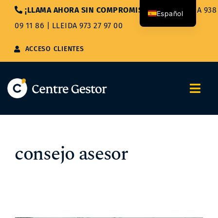
Saltar
¡LLAMA AHORA SIN COMPROMISO!
|
BARCELONA 938
Español
al
09 11 86
|
LLEIDA 973 27 97 00
contenido
Català
ACCESO CLIENTES
Togg
Navi
Nosotros
consejo asesor
Servicios
Asesoría Integral
Blog