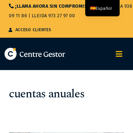
Saltar
¡LLAMA AHORA SIN COMPROMISO!
|
BARCELONA 938
Español
al
09 11 86
|
LLEIDA 973 27 97 00
contenido
Català
ACCESO CLIENTES
Togg
Navi
Nosotros
cuentas anuales
Servicios
Asesoría Integral
Blog