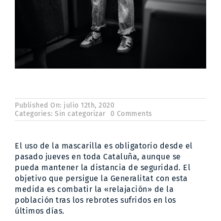
Published On: julio 12th, 2020
on
Categories:
Sin categorizar
0 Comments
El
uso
de
El uso de la mascarilla es obligatorio desde el
la
mascarilla
pasado jueves en toda Cataluña, aunque se
es
pueda mantener la distancia de seguridad. El
obligatorio
objetivo que persigue la Generalitat con esta
en
medida es combatir la «relajación» de la
Cataluña
población tras los rebrotes sufridos en los
últimos días.