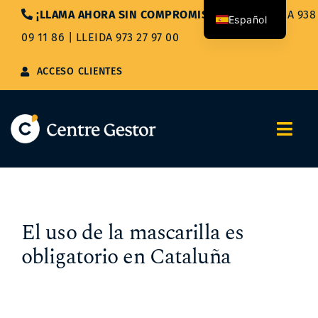
Saltar
¡LLAMA AHORA SIN COMPROMISO!
|
BARCELONA 938
Español
al
09 11 86
|
LLEIDA 973 27 97 00
contenido
Català
ACCESO CLIENTES
Togg
Navi
Nosotros
Servicios
El uso de la mascarilla es
obligatorio en Cataluña
Asesoría Integral
Blog