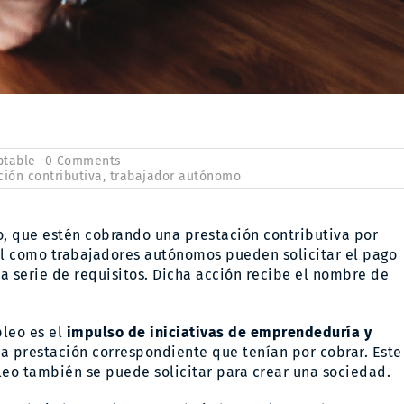
on
ptable
0 Comments
La
ción contributiva
,
trabajador autónomo
capitalización
por
desempleo
o, que estén cobrando una prestación contributiva por
como
impulso
al como trabajadores autónomos pueden solicitar el pago
al
 serie de requisitos. Dicha acción recibe el nombre de
emprendimiento
pleo es el
impulso de iniciativas de emprendeduría y
la prestación correspondiente que tenían por cobrar. Este
eo también se puede solicitar para crear una sociedad.