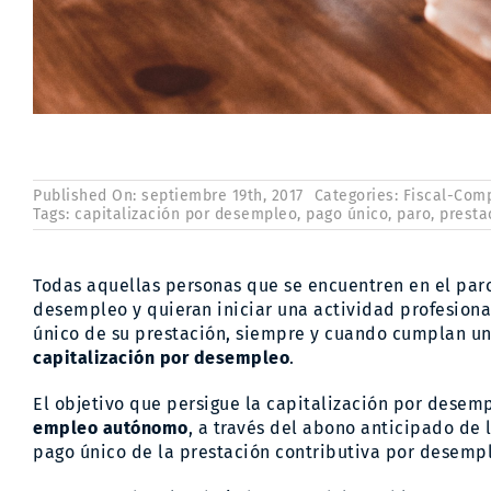
Published On: septiembre 19th, 2017
Categories:
Fiscal-Com
Tags:
capitalización por desempleo
,
pago único
,
paro
,
presta
Todas aquellas personas que se encuentren en el par
desempleo y quieran iniciar una actividad profesion
único de su prestación, siempre y cuando cumplan una
capitalización por desempleo
.
El objetivo que persigue la capitalización por desem
empleo autónomo
, a través del abono anticipado de 
pago único de la prestación contributiva por desempl