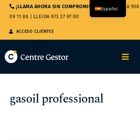
Saltar
¡LLAMA AHORA SIN COMPROMISO!
|
BARCELONA 938
Español
al
09 11 86
|
LLEIDA 973 27 97 00
contenido
Català
ACCESO CLIENTES
Togg
Navi
Nosotros
gasoil professional
Servicios
Asesoría Integral
Blog