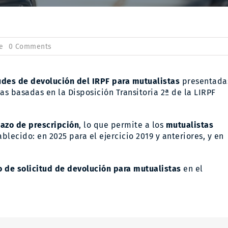
on
e
0 Comments
Devolución
de
IRPF
a
udes de devolución del IRPF para mutualistas
presentada
Mutualistas:
s basadas en la Disposición Transitoria 2ª de la LIRPF
en
la
renta
de
lazo de prescripción
, lo que permite a los
mutualistas
2024
blecido: en 2025 para el ejercicio 2019 y anteriores, y en
podrán
recibirla
íntegramente
en
o de solicitud de devolución para mutualistas
en el
un
solo
pago