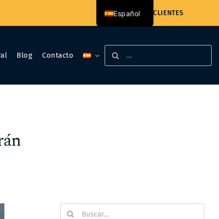
ACCESO CLIENTES
Español
Català
Buscar:
al
Blog
Contacto
rán
Buscar: