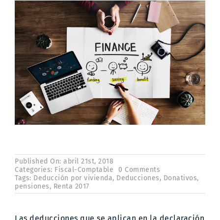
Contacto
Published On: abril 21st, 2018
on
Categories:
Fiscal-Comptable
0 Comments
Deducciones
Tags:
Deducción por vivienda
,
Deducciones
,
Donativos
,
en
pensiones
,
Renta 2017
la
declaración
de
Las deducciones que se aplican en la
declaración
la