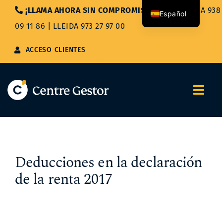
Saltar
¡LLAMA AHORA SIN COMPROMISO!
|
BARCELONA 938
Español
al
09 11 86
|
LLEIDA 973 27 97 00
contenido
Català
ACCESO CLIENTES
Togg
Navi
Nosotros
Servicios
Deducciones en la declaración
de la renta 2017
Asesoría Integral
Blog