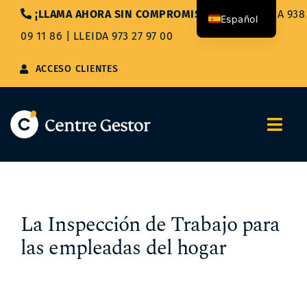
Saltar
¡LLAMA AHORA SIN COMPROMISO!
|
BARCELONA 938
Español
al
09 11 86
|
LLEIDA 973 27 97 00
contenido
Català
ACCESO CLIENTES
Togg
Navi
Nosotros
Servicios
La Inspección de Trabajo para
las empleadas del hogar
Asesoría Integral
Blog