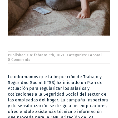
Published On: febrero 5th, 2021
Categories:
Laboral
on
0 Comments
La
Inspección
de
Le informamos que la Inspección de Trabajo y
Trabajo
para
Seguridad Social (ITSS) ha iniciado un Plan de
las
Actuación para regularizar los salarios y
empleadas
cotizaciones a la Seguridad Social del sector de
del
las empleadas del hogar. La campaña inspectora
hogar
y de sensibilización se dirige a los empleadores,
ofreciéndole asistencia técnica e información
que proceda para la regularización de los