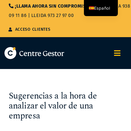
Saltar
¡LLAMA AHORA SIN COMPROMISO!
|
BARCELONA 938
Español
al
09 11 86
|
LLEIDA 973 27 97 00
contenido
Català
ACCESO CLIENTES
Togg
Navi
Nosotros
Servicios
Sugerencias a la hora de
analizar el valor de una
Asesoría Integral
empresa
Blog