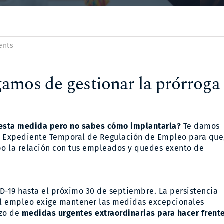
on
ents
¿Tiene
tu
empresa
amos de gestionar la prórroga
empleados
en
ERTE?
El
gobierno
los
 esta medida pero no sabes cómo implantarla?
Te damos
prolonga
al Expediente Temporal de Regulación de Empleo para que
hasta
septiembre
mpo la relación con tus empleados y quedes exento de
D-19 hasta el próximo 30 de septiembre. La persistencia
el empleo exige mantener las medidas excepcionales
rzo de
medidas urgentes extraordinarias para hacer frent