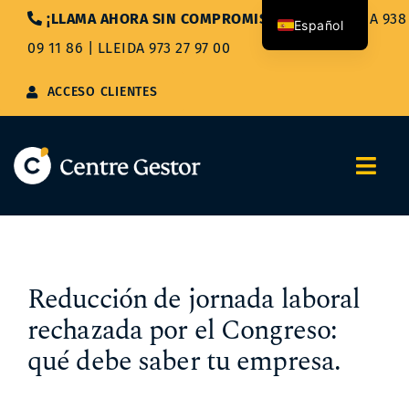
Saltar
¡LLAMA AHORA SIN COMPROMISO!
|
BARCELONA 938
Español
al
09 11 86
|
LLEIDA 973 27 97 00
contenido
Català
ACCESO CLIENTES
Togg
Navi
Nosotros
Servicios
Reducción de jornada laboral
rechazada por el Congreso:
Asesoría Integral
qué debe saber tu empresa.
Blog