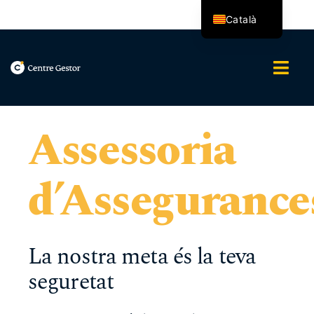
Skip
Català
to
content
Español
Togg
Navi
Nosaltres
Assessoria
Serveis
d’Assegurance
Assessoria Integral
Blog
La nostra meta és la teva
seguretat
Contacte