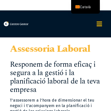
Skip
Català
to
content
Español
Togg
Navi
Nosaltres
Assessoria Laboral
Serveis
Responem de forma eficaç i
Assessoria Integral
segura a la gestió i la
planificació laboral de la teva
Blog
empresa
Contacte
T’assessorem a l’hora de dimensionar el teu
negoci i t’acompanyem en la planificació i