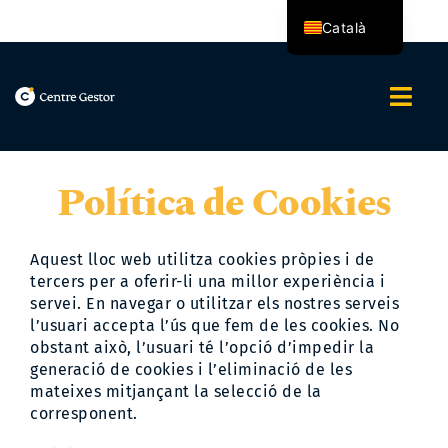
Skip
Català
to
content
Español
Togg
Navi
Nosaltres
Política de Cookies
Serveis
Aquest lloc web utilitza cookies pròpies i de
Assessoria Integral
tercers per a oferir-li una millor experiència i
servei. En navegar o utilitzar els nostres serveis
l’usuari accepta l’ús que fem de les cookies. No
Blog
obstant això, l’usuari té l’opció d’impedir la
generació de cookies i l’eliminació de les
mateixes mitjançant la selecció de la
Contacte
corresponent.