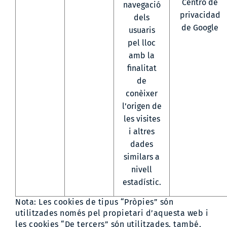
Centro de
navegació
privacidad
dels
de Google
usuaris
pel lloc
amb la
finalitat
de
conèixer
l’origen de
les visites
i altres
dades
similars a
nivell
estadístic.
Nota: Les cookies de tipus “Pròpies” són
utilitzades només pel propietari d’aquesta web i
les cookies “De tercers” són utilitzades, també,