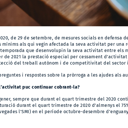
2020
, de 29 de setembre, de mesures socials en defensa de
 mínims als qui vegin afectada la seva activitat per una r
 temporada que desenvolupin la seva activitat entre els 
ner de 2021 la prestació especial per cessament d’activitat 
ecció del treball autònom i de competitivitat del sector i
reguntes i respostes sobre la pròrroga a les ajudes als au
’activitat puc continuar cobrant-la?
 gener, sempre que durant el quart trimestre del 2020 conti
acturació durant el quart trimestre de 2020 d’almenys el 7
5 vegades l’SMI) en el període octubre-desembre d’enguany