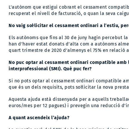
L’autònom que estigui cobrant el cessament compatibl
recuperat el nivell de facturació, o quan la seva caig
No vaig sol·licitar el cessament ordinari a l’estiu, p
Els autònoms que fins al 30 de juny hagin percebut la 
han d’haver estat donats d’alta com a autònoms almen
quart trimestre de 2020 d’almenys el 75% en relació 
No puc optar al cessament ordinari compatible amb l’
interprofessional (SMI). Què puc fer?
Si no pots optar al cessament ordinari compatible amb
que és un dels requisits, pots sol·licitar la nova prest
Aquesta ajuda està dissenyada per a aquells treballad
euros/mes per 12 pagues) i prevegin una reducció d’in
A quant ascendeix l’ajuda?