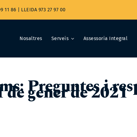
9 11 86
|
LLEIDA 973 27 97 00
Nosaltres
Serveis
Assessoria Integral
ms: Preguntes i resp
1 de gener de 2021