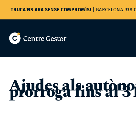
Skip
to
TRUCA’NS ARA SENSE COMPROMÍS!
|
BARCELONA 938 0
content
Ajudes als autòno
pròrroga fins al 3