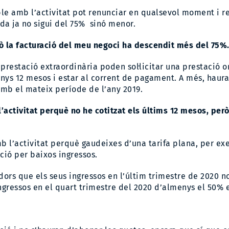
e amb l’activitat pot renunciar en qualsevol moment i re
uda ja no sigui del 75% sinó menor.
erò la facturació del meu negoci ha descendit més del 75%
prestació extraordinària poden sol·licitar una prestació o
ys 12 mesos i estar al corrent de pagament. A més, hauran
amb el mateix període de l’any 2019.
activitat perquè no he cotitzat els últims 12 mesos, però
 l’activitat perquè gaudeixes d’una tarifa plana, per exe
ació per baixos ingressos.
ors que els seus ingressos en l’últim trimestre de 2020 no
gressos en el quart trimestre del 2020 d’almenys el 50% e