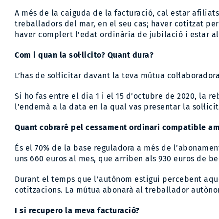
A més de la caiguda de la facturació, cal estar afilia
treballadors del mar, en el seu cas; haver cotitzat 
haver complert l’edat ordinària de jubilació i estar 
Com i quan la sol·licito? Quant dura?
L’has de sol·licitar davant la teva mútua col·laborador
Si ho fas entre el dia 1 i el 15 d’octubre de 2020, la 
l’endemà a la data en la qual vas presentar la sol·lic
Quant cobraré pel cessament ordinari compatible amb
És el 70% de la base reguladora a més de l’abonament 
uns 660 euros al mes, que arriben als 930 euros de b
Durant el temps que l’autònom estigui percebent aques
cotitzacions. La mútua abonarà al treballador autòno
I si recupero la meva facturació?