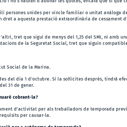
ció i no s’hauran d’abonar les quotes, encara que sí que 
i persones unides per vincle familiar o unitat anàloga de
n dret a aquesta prestació extraordinària de cessament d’
tri, tret que sigui de menys del 1,25 del SMI, ni amb una
tacions de la Seguretat Social, tret que siguin compatibl
itut Social de la Marina.
s des del dia 1 d’octubre. Si la sol·licites després, tindrà
del 31 de gener.
nuaré cobrant-la?
ment d’activitat per als treballadors de temporada previst
equisits per causar-la.