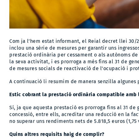
Com ja l’hem estat informant, el
Reial decret llei 30/
inclou una sèrie de mesures per garantir uns ingressos
prestació ordinària per cessament o als autònoms de
la seva activitat, i es prorroga a més fins al 31 de ge
de mesures socials de reactivació de l’ocupació i prot
A continuació li resumim de manera senzilla algunes p
Estic cobrant la prestació ordinària compatible amb l
Sí, ja que aquesta prestació es prorroga fins al 31 de
concessió, entre ells, acreditar una reducció en la f
no superar uns rendiments nets de 5.818,5 euros (1,7
Quins altres requisits haig de complir?