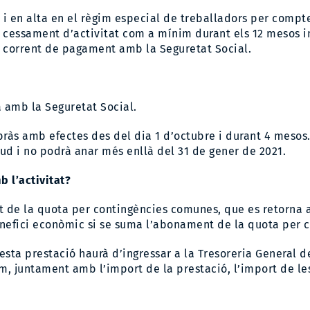
ts i en alta en el règim especial de treballadors per comp
per cessament d’activitat com a mínim durant els 12 meso
al corrent de pagament amb la Seguretat Social.
a amb la Seguretat Social.
rebràs amb efectes des del dia 1 d’octubre i durant 4 mesos.
itud i no podrà anar més enllà del 31 de gener de 2021.
 l’activitat?
de la quota per contingències comunes, que es retorna al
enefici econòmic si se suma l’abonament de la quota per 
ta prestació haurà d’ingressar a la Tresoreria General de 
m, juntament amb l’import de la prestació, l’import de le