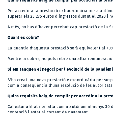
Quins requisits haig de complir per sol·licitar la p
Per accedir a la prestació extraordinària per a autò
superar els 23.275 euros d’ingressos durant el 2020 i n
A més, no has d’haver percebut cap prestació de la S
Quant es cobra?
La quantia d’aquesta prestació serà equivalent al 70%
Mentre la cobris, no pots rebre una altra remuneració 
Si em tanquen el negoci per l’evolució de la pandèm
S’ha creat una nova prestació extraordinària per susp
com a conseqüència d’una resolució de les autoritats
Quins requisits haig de complir per accedir a la pres
Cal estar afiliat i en alta com a autònom almenys 30 
contenció i estar al corrent de pagament.