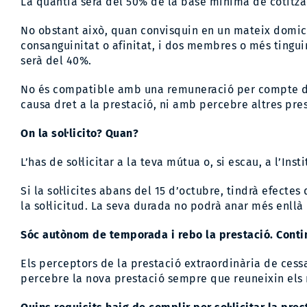
La quantia serà del 50% de la base mínima de cotitza
No obstant això, quan convisquin en un mateix domicil
consanguinitat o afinitat, i dos membres o més tingui
serà del 40%.
No és compatible amb una remuneració per compte d’al
causa dret a la prestació, ni amb percebre altres pres
On la sol·licito? Quan?
L’has de sol·licitar a la teva mútua o, si escau, a l’Inst
Si la sol·licites abans del 15 d’octubre, tindrà efecte
la sol·licitud. La seva durada no podrà anar més enllà 
Sóc autònom de temporada i rebo la prestació. Conti
Els perceptors de la prestació extraordinària de cessa
percebre la nova prestació sempre que reuneixin els r