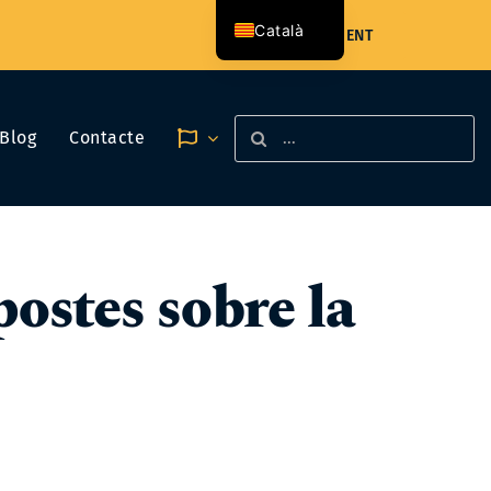
Català
ÀREA CLIENT
Español
Search
Blog
Contacte
for:
ostes sobre la