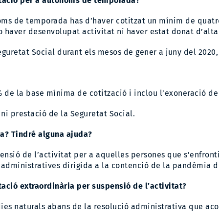
restació per a autònoms de temporada?
noms de temporada has d’haver cotitzat un mínim de quatr
o haver desenvolupat activitat ni haver estat donat d’alta 
eguretat Social durant els mesos de gener a juny del 2020
 de la base mínima de cotització i inclou l’exoneració de
ni prestació de la Seguretat Social.
ia? Tindré alguna ajuda?
ensió de l’activitat per a aquelles persones que s’enfront
 administratives dirigida a la contenció de la pandèmia d
tació extraordinària per suspensió de l’activitat?
dies naturals abans de la resolució administrativa que ac