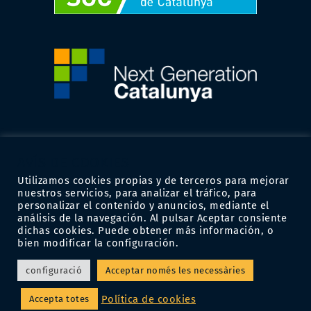
AVÍS DE COOKIES
Utilizamos cookies propias y de terceros para mejorar
nuestros servicios, para analizar el tráfico, para
personalizar el contenido y anuncios, mediante el
análisis de la navegación. Al pulsar Aceptar consiente
dichas cookies. Puede obtener más información, o
bien modificar la configuración.
configuració
Acceptar només les necessàries
® 2023 Centre Gestor | Tots els drets reservats | Disseny:
The Mood
Política de cookies
Accepta totes