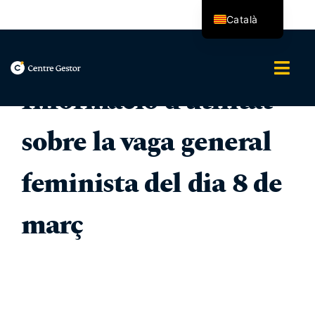
Skip
Català
to
content
Español
Togg
Informació d’utilitat
Navi
Nosaltres
sobre la vaga general
Serveis
feminista del dia 8 de
Assessoria Integral
març
Blog
Contacte