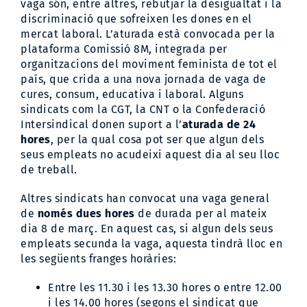
vaga són, entre altres, rebutjar la desigualtat i la
discriminació que sofreixen les dones en el
mercat laboral. L’aturada està convocada per la
plataforma Comissió 8M, integrada per
organitzacions del moviment feminista de tot el
país, que crida a una nova jornada de vaga de
cures, consum, educativa i laboral. Alguns
sindicats com la CGT, la CNT o la Confederació
Intersindical donen suport a l’
aturada de 24
hores
, per la qual cosa pot ser que algun dels
seus empleats no acudeixi aquest dia al seu lloc
de treball.
Altres sindicats han convocat una vaga general
de
només dues hores
de durada per al mateix
dia 8 de març. En aquest cas, si algun dels seus
empleats secunda la vaga, aquesta tindrà lloc en
les següents franges horàries:
Entre les 11.30 i les 13.30 hores o entre 12.00
i les 14.00 hores (segons el sindicat que