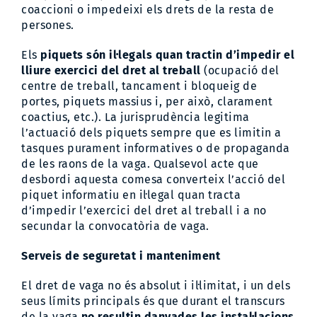
coaccioni o impedeixi els drets de la resta de
persones.
Els
piquets són il·legals quan tractin d’impedir el
lliure exercici del dret al treball
(ocupació del
centre de treball, tancament i bloqueig de
portes, piquets massius i, per això, clarament
coactius, etc.). La jurisprudència legitima
l’actuació dels piquets sempre que es limitin a
tasques purament informatives o de propaganda
de les raons de la vaga. Qualsevol acte que
desbordi aquesta comesa converteix l’acció del
piquet informatiu en il·legal quan tracta
d’impedir l’exercici del dret al treball i a no
secundar la convocatòria de vaga.
Serveis de seguretat i manteniment
El dret de vaga no és absolut i il·limitat, i un dels
seus límits principals és que durant el transcurs
de la vaga
no resultin danyades les instal·lacions