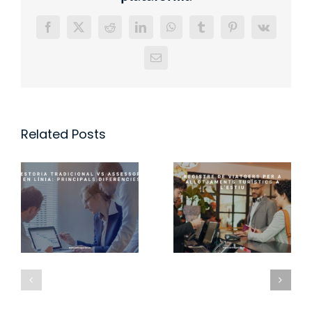
Facebook
X
Reddit
LinkedIn
WhatsApp
Tumblr
Pinterest
Vk
Email
Related Posts