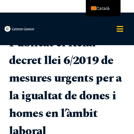
Skip
Català
to
content
Español
Togg
Publicat el Reial
Navi
Nosaltres
decret llei 6/2019 de
Serveis
mesures urgents per a
Assessoria Integral
la igualtat de dones i
Blog
homes en l’àmbit
Contacte
laboral